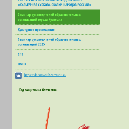
«КУЛЬТУРНАЯ СУББОТА. СКАЗКИ НАРОДОВ РОССИИ»
Семинар руководителей образовательных
организаций города Кузнецка
Культурное просвещение
Семинар руководителей образовательных
организаций 2025
СПТ
ПМПК
https://vk.com/club216948234
Год защитника Отечества