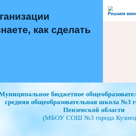
рганизации
Решаем вме
наете, как сделать
Муниципальное бюджетное общеобразовате
средняя общеобразовательная школа №3 г
Пензенской области
(МБОУ СОШ №3 города Кузнец