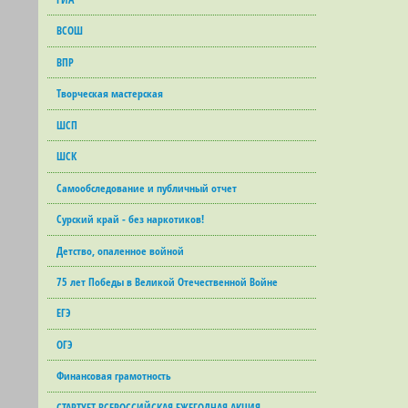
ВСОШ
ВПР
Творческая мастерская
ШСП
ШСК
Самообследование и публичный отчет
Сурский край - без наркотиков!
Детство, опаленное войной
75 лет Победы в Великой Отечественной Войне
ЕГЭ
ОГЭ
Финансовая грамотность
СТАРТУЕТ ВСЕРОССИЙСКАЯ ЕЖЕГОДНАЯ АКЦИЯ