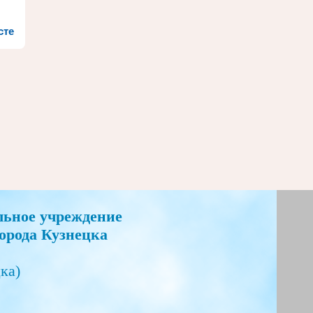
сте
льное учреждение
орода Кузнецка
ка)