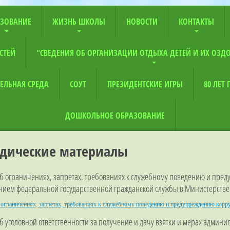
ЗОВАНИЕ
ЖИЗНЬ ШКОЛЫ
НОВОСТИ
КОНТАКТЫ
СТЕЙ
"СВЕДЕНИЯ ОБ ОРГАНИЗАЦИИ ОТДЫХА ДЕТЕЙ И ИХ ОЗД
ЕЛЬНАЯ СРЕДА
СОУТ
ПРЕЗИДЕНТСКИЕ ИГРЫ
80 ЛЕТ
ДОШКОЛЬНОЕ ОБРАЗОВАНИЕ
дические материалы
об ограничениях, запретах, требованиях к служебному поведению и пр
нием федеральной государственной гражданской службы в Министерстве
 ограничениях, запретах, требованиях к служебному поведению и предупреждению кор
б уголовной ответственности за получение и дачу взятки и мерах админи