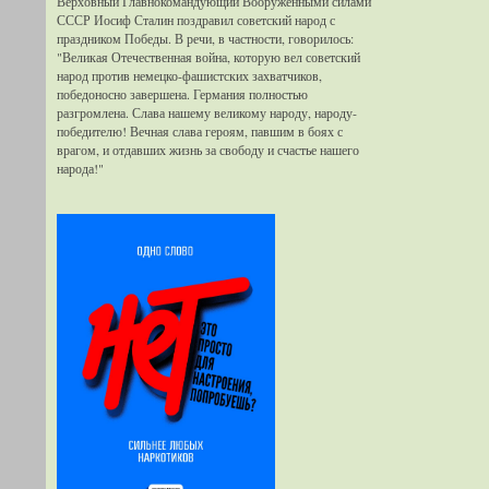
Верховный Главнокомандующий Вооруженными силами
СССР Иосиф Сталин поздравил советский народ с
праздником Победы. В речи, в частности, говорилось:
"Великая Отечественная война, которую вел советский
народ против немецко-фашистских захватчиков,
победоносно завершена. Германия полностью
разгромлена. Слава нашему великому народу, народу-
победителю! Вечная слава героям, павшим в боях с
врагом, и отдавших жизнь за свободу и счастье нашего
народа!"