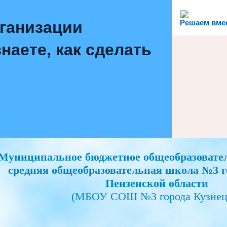
рганизации
Решаем вме
наете, как сделать
Муниципальное бюджетное общеобразовате
средняя общеобразовательная школа №3 г
Пензенской области
(МБОУ СОШ №3 города Кузнец