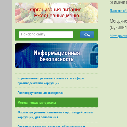
от имени
Организация питания.
Памятка об
Ежедневные меню
Методиче
(муниципа
Методическ
Информационная
безопасность
Нормативные правовые и иные акты в сфере
противодействия коррупции
Антикоррупционная экспертиза
Методические материалы
Формы документов, связанные с противодействием
коррупции, для заполнения
Сведения о доходах, расходах, об имуществе и