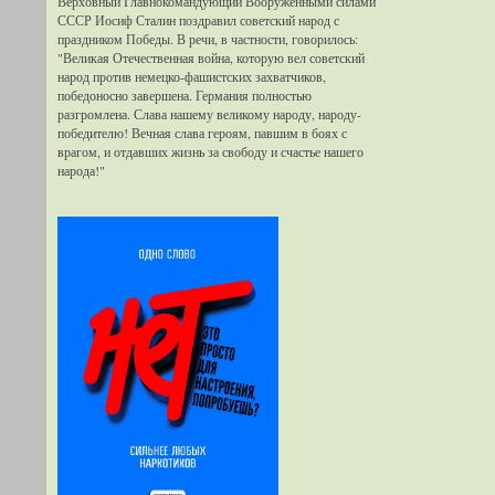
Верховный Главнокомандующий Вооруженными силами
СССР Иосиф Сталин поздравил советский народ с
праздником Победы. В речи, в частности, говорилось:
"Великая Отечественная война, которую вел советский
народ против немецко-фашистских захватчиков,
победоносно завершена. Германия полностью
разгромлена. Слава нашему великому народу, народу-
победителю! Вечная слава героям, павшим в боях с
врагом, и отдавших жизнь за свободу и счастье нашего
народа!"