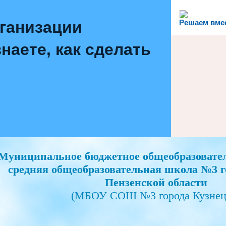
рганизации
Решаем вме
наете, как сделать
Муниципальное бюджетное общеобразовате
средняя общеобразовательная школа №3 г
Пензенской области
(МБОУ СОШ №3 города Кузнец