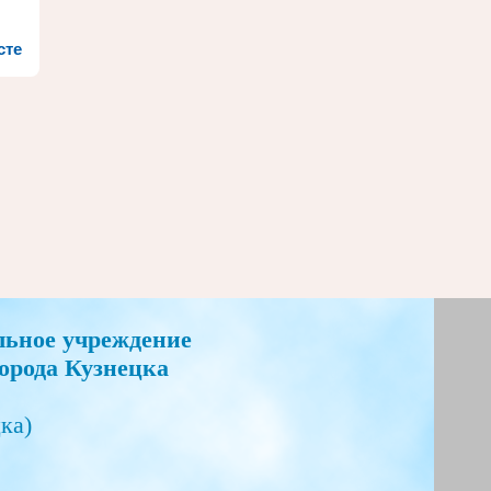
сте
льное учреждение
орода Кузнецка
ка)