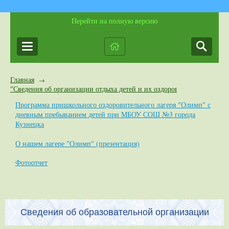
Перейти на полную версию
Главная
→
"Сведения об организации отдыха детей и их оздоровлении"
Программа пришкольного оздоровительного лагеря "Олимп" с
дневным пребыванием детей при МБОУ СОШ №3 города
Кузнецка
О нашем лагере "Олимп" (презентация)
Фотоотчет
Сведения об образовательной организации