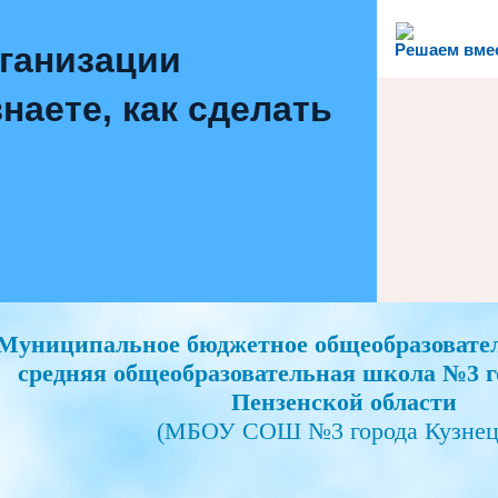
рганизации
Решаем вме
наете, как сделать
Муниципальное бюджетное общеобразовате
средняя общеобразовательная школа №3 г
Пензенской области
(МБОУ СОШ №3 города Кузнец