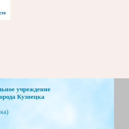
сте
льное учреждение
орода Кузнецка
ка)