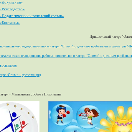
«Документы»
«Руководство»
«Педагогический и вожатский состав»
«Контакты»
Пришкольный лагерь "Олим
пришкольного оздоровительного лагеря "Олимп" с дневным пребыванием детей при 
-тематическое планирование работы пришкольного лагеря "Олимп" с дневным пребыв
воспитания
гере "Олимп" (презентация)
лагеря - Мыльникова Любовь Николаевна