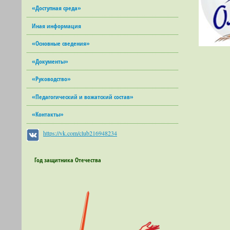
«Доступная среда»
Иная информация
«Основные сведения»
«Документы»
«Руководство»
«Педагогический и вожатский состав»
«Контакты»
https://vk.com/club216948234
Год защитника Отечества