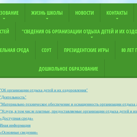
ЗОВАНИЕ
ЖИЗНЬ ШКОЛЫ
НОВОСТИ
КОНТАКТЫ
СТЕЙ
"СВЕДЕНИЯ ОБ ОРГАНИЗАЦИИ ОТДЫХА ДЕТЕЙ И ИХ ОЗД
ЕЛЬНАЯ СРЕДА
СОУТ
ПРЕЗИДЕНТСКИЕ ИГРЫ
80 ЛЕТ
ДОШКОЛЬНОЕ ОБРАЗОВАНИЕ
"Об организации отдыха детей и их оздоровления"
"Деятельность"
"Материально-техническое обеспечение и оснащенность организации отдыха д
"Услуги, в том числе платные, предоставляемые организации отдыха детей и и
«Доступная среда»
Иная информация
«Основные сведения»