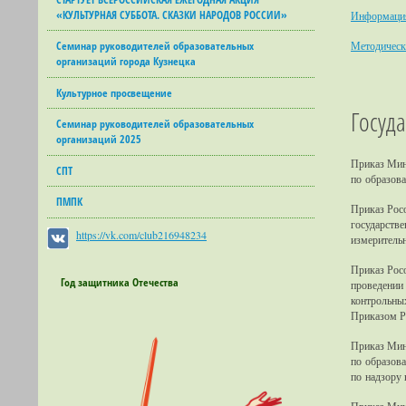
«КУЛЬТУРНАЯ СУББОТА. СКАЗКИ НАРОДОВ РОССИИ»
Информация 
Методически
Семинар руководителей образовательных
организаций города Кузнецка
Культурное просвещение
Госуда
Семинар руководителей образовательных
организаций 2025
Приказ Минп
СПТ
по образов
ПМПК
Приказ Росо
государстве
https://vk.com/club216948234
измеритель
Приказ Росо
Год защитника Отечества
проведении 
контрольны
Приказом Р
Приказ Минп
по образов
по надзору 