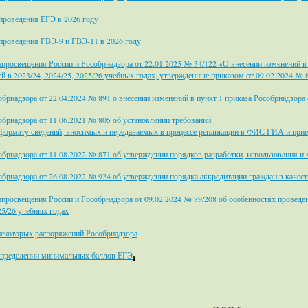
проведения ЕГЭ в 2026 году
проведения ГВЭ-9 и ГВЭ-11 в 2026 году
просвещения России и Рособрнадзора от 22.01.2025 № 34/122 «О внесении изменений 
ей в 2023/24, 2024/25, 2025/26 учебных годах, утвержденные приказом от 09.02.2024 № 
брнадзора от 22.04.2024 № 891 о внесении изменений в пункт 1 приказа Рособрнадзора
брнадзора от 11.06.2021 № 805 об установлении требований
 формату сведений, вносимых и передаваемых в процессе репликации в ФИС ГИА и прием
обрнадзора от 11.08.2022 № 871 об утверждении порядков разработки, использования 
брнадзора от 26.08.2022 № 924 об утверждении порядка аккредитации граждан в качеств
просвещения России и Рособрнадзора от 09.02.2024 № 89/208 об особенностях проведе
25/26 учебных годах
некоторых распоряжений Рособрнадзора
определении минимальных баллов ЕГЭ