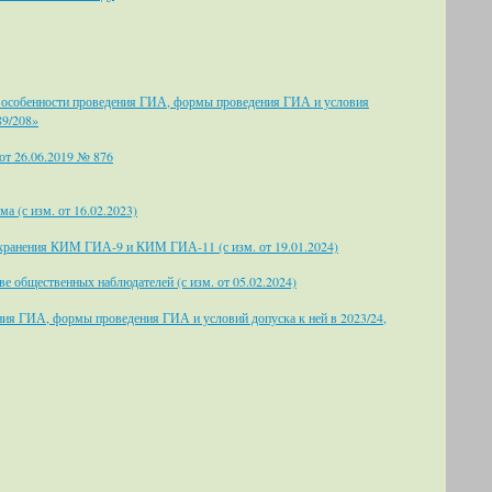
в особенности проведения ГИА, формы проведения ГИА и условия
89/208»
 от 26.06.2019 № 876
а (с изм. от 16.02.2023)
и хранения КИМ ГИА-9 и КИМ ГИА-11 (с изм. от 19.01.2024)
е общественных наблюдателей (с изм. от 05.02.2024)
ния ГИА, формы проведения ГИА и условий допуска к ней в 2023/24,