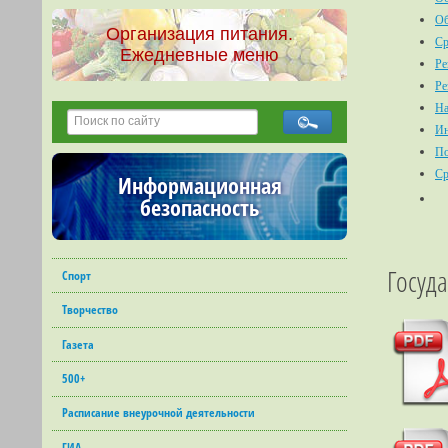
Об
Организация питания.
Ср
Ежедневные меню
Ре
Ре
На
Ин
По
Ср
Информационная
безопасность
Госуда
Спорт
Творчество
Газета
500+
Расписание внеурочной деятельности
ГИА