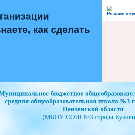
рганизации
Решаем вме
наете, как сделать
Муниципальное бюджетное общеобразовате
средняя общеобразовательная школа №3 г
Пензенской области
(МБОУ СОШ №3 города Кузнец