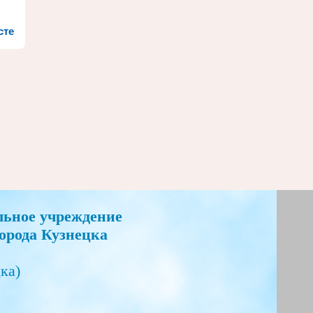
сте
льное учреждение
орода Кузнецка
ка)