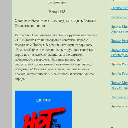
Событие дня
Расписание 
9 мая 1945
Расписание 
Хроника событий 9 мая 1945 года, 1418-й день Великой
Отечественной войны
Приказ Мин
допуска к н
Верховный Главнокомандующий Вооруженными силами
СССР Иосиф Сталин поздравил советский народ с
Приказ Росо
праздником Победы. В речи, в частности, говорилось:
"Великая Отечественная война, которую вел советский
Приказ Росо
народ против немецко-фашистских захватчиков,
к составу и
победоносно завершена. Германия полностью
разгромлена. Слава нашему великому народу, народу-
Приказ Рос
победителю! Вечная слава героям, павшим в боях с
Приказ Росо
врагом, и отдавших жизнь за свободу и счастье нашего
народа!"
Приказ Мин
2024/25, 20
Об отмене 
Приказ об 