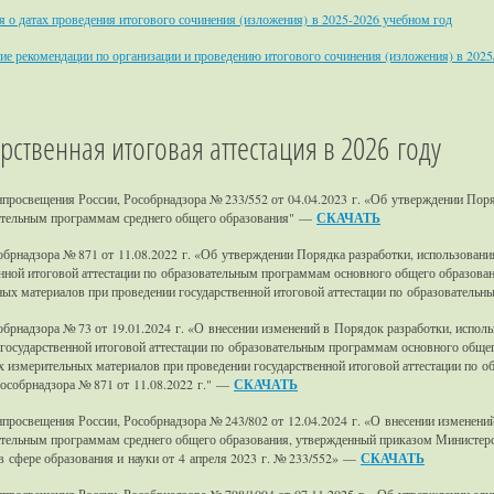
о датах проведения итогового сочинения (изложения) в 2025-2026 учебном год
е рекомендации по организации и проведению итогового сочинения (изложения) в 2025
рственная итоговая аттестация в 2026 году
росвещения России, Рособрнадзора № 233/552 от 04.04.2023 г. «Об утверждении Поряд
ательным программам среднего общего образования" —
СКАЧАТЬ
брнадзора № 871 от 11.08.2022 г. «Об утверждении Порядка разработки, использовани
нной итоговой аттестации по образовательным программам основного общего образован
ных материалов при проведении государственной итоговой аттестации по образовател
брнадзора № 73 от 19.01.2024 г. «О внесении изменений в Порядок разработки, испол
государственной итоговой аттестации по образовательным программам основного общег
х измерительных материалов при проведении государственной итоговой аттестации по 
особрнадзора № 871 от 11.08.2022 г." —
СКАЧАТЬ
росвещения России, Рособрнадзора № 243/802 от 12.04.2024 г. «О внесении изменений
ательным программам среднего общего образования, утвержденный приказом Министер
в сфере образования и науки от 4 апреля 2023 г. № 233/552» —
СКАЧАТЬ