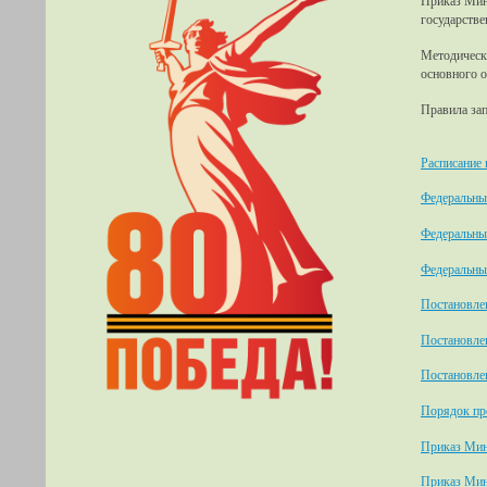
Приказ Мин
государстве
Методически
основного 
Правила за
Расписание 
Федеральный
Федеральный
Федеральны
Постановлен
Постановлен
Постановлен
Порядок про
Приказ Мин
Приказ Мин