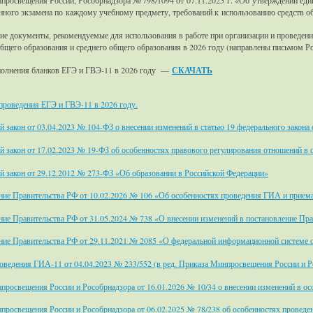
просвещения России, Рособрнадзора № 798/1094 от 07.11.2025 г. «Об утверждении еди
нного экзамена по каждому учебному предмету, требований к использованию средств о
е документы, рекомендуемые для использования в работе при организации и проведени
общего образования и среднего общего образования в 2026 году (направлены письмом 
полнения бланков ЕГЭ и ГВЭ-11 в 2026 году —
СКАЧАТЬ
проведения ЕГЭ и ГВЭ-11 в 2026 году.
 закон от 03.04.2023 № 104-ФЗ о внесении изменений в статью 19 федерального закона
 закон от 17.02.2023 № 19-ФЗ об особенностях правового регулирования отношений в 
й закон от 29.12.2012 № 273-ФЗ «Об образовании в Российской Федерации»
ие Правительства РФ от 10.02.2026 № 106 «Об особенностях проведения ГИА и приема 
ие Правительства РФ от 31.05.2024 № 738 «О внесении изменений в постановление Пра
ие Правительства РФ от 29.11.2021 № 2085 «О федеральной информационной системе о
ведения ГИА-11 от 04.04.2023 № 233/552 (в ред. Приказа Минпросвещения России и Ро
просвещения России и Рособрнадзора от 16.01.2026 № 10/34 о внесении изменений в о
просвещения России и Рособрнадзора от 06.02.2025 № 78/238 об особенностях проведе