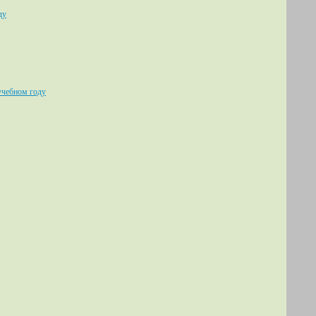
ду
учебном году