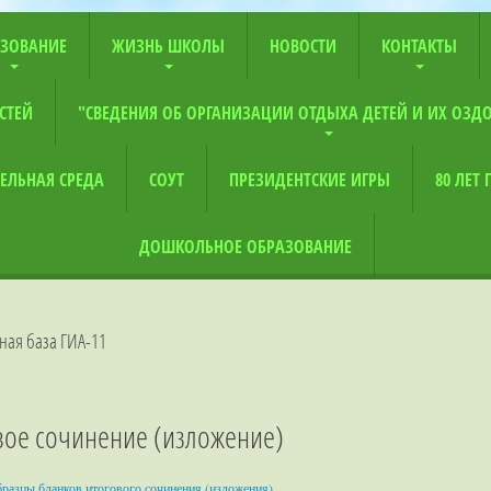
ЗОВАНИЕ
ЖИЗНЬ ШКОЛЫ
НОВОСТИ
КОНТАКТЫ
СТЕЙ
"СВЕДЕНИЯ ОБ ОРГАНИЗАЦИИ ОТДЫХА ДЕТЕЙ И ИХ ОЗД
ЕЛЬНАЯ СРЕДА
СОУТ
ПРЕЗИДЕНТСКИЕ ИГРЫ
80 ЛЕТ
ДОШКОЛЬНОЕ ОБРАЗОВАНИЕ
ная база ГИА-11
вое сочинение (изложение)
разцы бланков итогового сочинения (изложения)