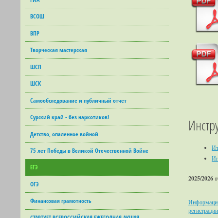
ВСОШ
ВПР
Творческая мастерская
ШСП
ШСК
Самообследование и публичный отчет
Сурский край - без наркотиков!
Инстр
Детство, опаленное войной
Ит
75 лет Победы в Великой Отечественной Войне
Ин
ЕГЭ
2025
/2026
г
ОГЭ
Финансовая грамотность
Информация 
регистрации
СТАРТУЕТ ВСЕРОССИЙСКАЯ ЕЖЕГОДНАЯ АКЦИЯ