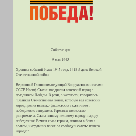
Событие дня
9 мая 1945
Хроника событий 9 мая 1945 года, 1418-й день Великой
Отечественной войны
Верховный Главнокомандующий Вооруженными силами
СССР Иосиф Сталин поздравил советский народ с
праздником Победы. В речи, в частности, говорилось:
"Великая Отечественная война, которую вел советский
народ против немецко-фашистских захватчиков,
победоносно завершена. Германия полностью
разгромлена. Слава нашему великому народу, народу-
победителю! Вечная слава героям, павшим в боях с
врагом, и отдавших жизнь за свободу и счастье нашего
народа!"