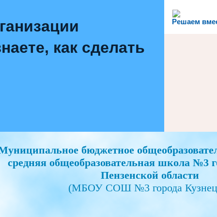
рганизации
Решаем вме
наете, как сделать
Муниципальное бюджетное общеобразовате
средняя общеобразовательная школа №3 г
Пензенской области
(МБОУ СОШ №3 города Кузнец