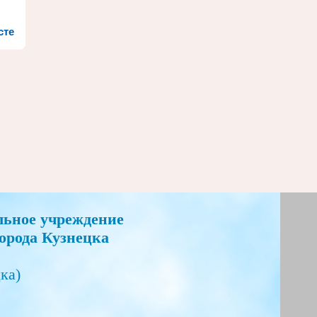
сте
льное учреждение
орода Кузнецка
ка)